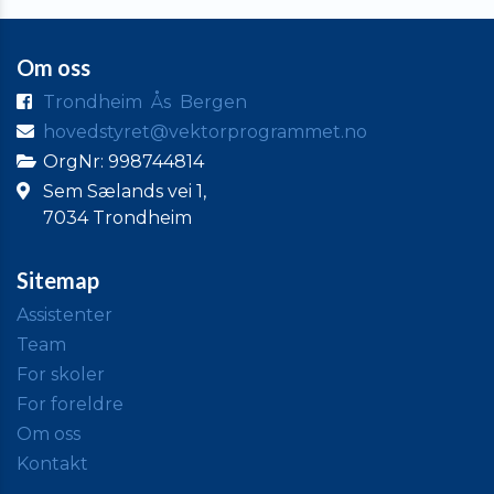
Om oss
Trondheim
Ås
Bergen
hovedstyret@vektorprogrammet.no
OrgNr: 998744814
Sem Sælands vei 1,
7034 Trondheim
Sitemap
Assistenter
Team
For skoler
For foreldre
Om oss
Kontakt