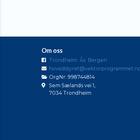
Om oss
Trondheim
Ås
Bergen
hovedstyret@vektorprogrammet.n
OrgNr: 998744814
Sem Sælands vei 1,
7034 Trondheim