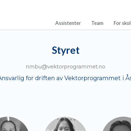
Assistenter
Team
For sko
Styret
nmbu@vektorprogrammet.no
Ansvarlig for driften av Vektorprogrammet i Ås