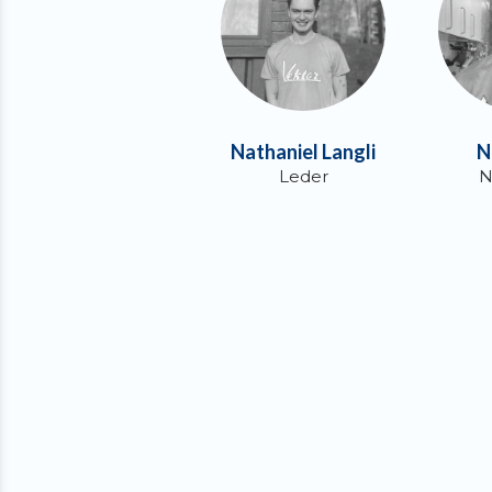
Nathaniel Langli
N
Leder
N