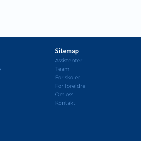
Sitemap
Assistenter
o
Team
For skoler
For foreldre
Om oss
Kontakt