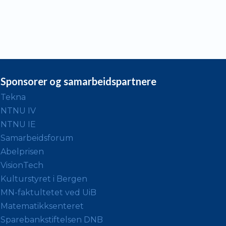
Sponsorer og samarbeidspartnere
Tekna
NTNU IV
NTNU IE
Samarbeidsforum
Abelprisen
VisionTech
Kulturstyret i Bergen
MN-faktultetet ved UiB
Matematikksenteret
Sparebankstiftelsen DNB