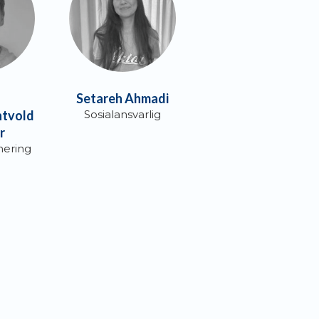
n
Setareh Ahmadi
tvold
Sosialansvarlig
r
nering